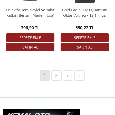
Enjektör Temizleyici Ve Yakıt
Gold Eagle 3020 Quantum
Katkısı Benzin( Madein Usa)
Oktan Artırıcı - 12.1 Fl oz.
306,90 TL
550,22 TL
1
2
›
»