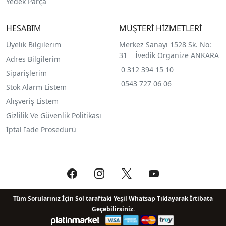
Yedek Parça
HESABIM
MÜŞTERİ HİZMETLERİ
Üyelik Bilgilerim
Merkez Sanayi 1528 Sk. No:
31 İvedik Organize ANKARA
Adres Bilgilerim
0 312 394 15 10
Siparişlerim
0543 727 06 06
Stok Alarm Listem
Alışveriş Listem
Gizlilik Ve Güvenlik Politikası
İptal İade Prosedürü
Tüm Sorularınız İçin Sol taraftaki Yeşil Whatsap Tıklayarak İrtibata
Geçebilirsiniz.