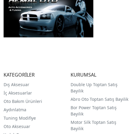
KATEGORİLER
KURUMSAL
Dış Aksesuar
Double Up Toptan Satış
Bayilik
İç Aksesuarlar
Abro Oto Toptan Satış Bayilik
Oto Bakım Ürünleri
Bor Power Toptan Satış
Aydınlatma
Bayilik
Tuning Modifiye
Motor Silk Toptan Satış
Oto Aksesuar
Bayilik