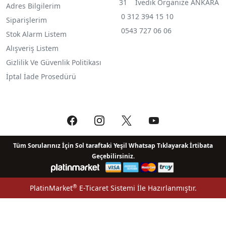
31 İvedik Organize ANKARA
Adres Bilgilerim
0 312 394 15 10
Siparişlerim
0543 727 06 06
Stok Alarm Listem
Alışveriş Listem
Gizlilik Ve Güvenlik Politikası
İptal İade Prosedürü
Tüm Sorularınız İçin Sol taraftaki Yeşil Whatsap Tıklayarak İrtibata
Geçebilirsiniz.
®
PlatinMarket
E-Ticaret Sistemi
İle Hazırlanmıştır.