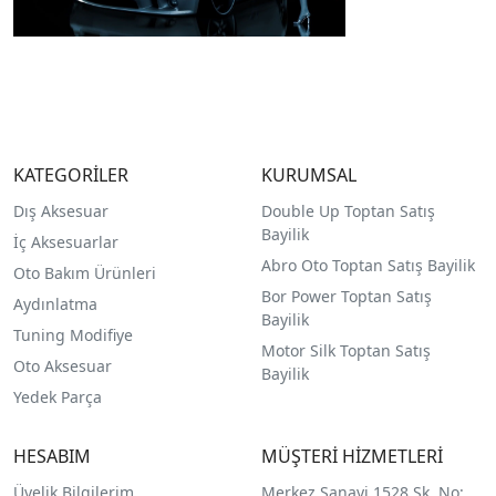
KATEGORİLER
KURUMSAL
Dış Aksesuar
Double Up Toptan Satış
Bayilik
İç Aksesuarlar
Abro Oto Toptan Satış Bayilik
Oto Bakım Ürünleri
Bor Power Toptan Satış
Aydınlatma
Bayilik
Tuning Modifiye
Motor Silk Toptan Satış
Oto Aksesuar
Bayilik
Yedek Parça
HESABIM
MÜŞTERİ HİZMETLERİ
Üyelik Bilgilerim
Merkez Sanayi 1528 Sk. No: