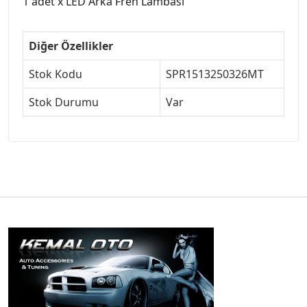
1 adet x LED Arka Fren Lambası
Diğer Özellikler
Stok Kodu
SPR1513250326MT
Stok Durumu
Var