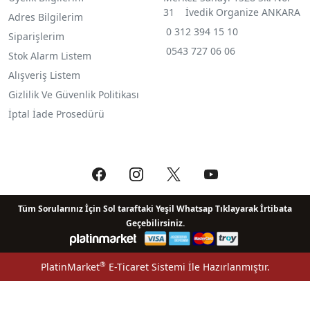
31 İvedik Organize ANKARA
Adres Bilgilerim
0 312 394 15 10
Siparişlerim
0543 727 06 06
Stok Alarm Listem
Alışveriş Listem
Gizlilik Ve Güvenlik Politikası
İptal İade Prosedürü
Tüm Sorularınız İçin Sol taraftaki Yeşil Whatsap Tıklayarak İrtibata
Geçebilirsiniz.
®
PlatinMarket
E-Ticaret Sistemi
İle Hazırlanmıştır.