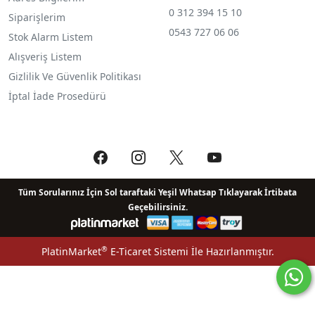
0 312 394 15 10
Siparişlerim
0543 727 06 06
Stok Alarm Listem
Alışveriş Listem
Gizlilik Ve Güvenlik Politikası
İptal İade Prosedürü
Tüm Sorularınız İçin Sol taraftaki Yeşil Whatsap Tıklayarak İrtibata
Geçebilirsiniz.
®
PlatinMarket
E-Ticaret Sistemi
İle Hazırlanmıştır.