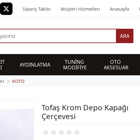
Sipariş Takibi
Müşteri Hizmetleri
Anasayfa
ARA
IT 
TUNİNG 
OTO 
AYDINLATMA
I
MODİFİYE
AKSESUAR
rı
KOTO
Tofaş Krom Depo Kapağı
Çerçevesi