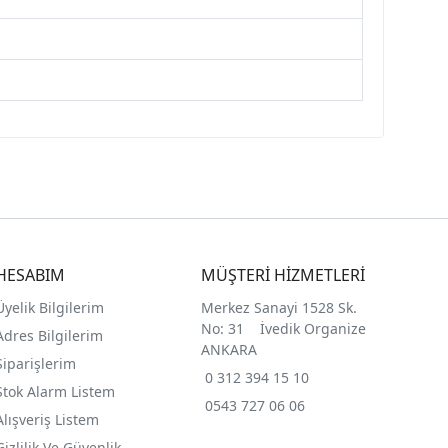
HESABIM
MÜŞTERİ HİZMETLERİ
Üyelik Bilgilerim
Merkez Sanayi 1528 Sk.
No: 31 İvedik Organize
Adres Bilgilerim
ANKARA
Siparişlerim
0 312 394 15 10
Stok Alarm Listem
0543 727 06 06
Alışveriş Listem
Gizlilik Ve Güvenlik