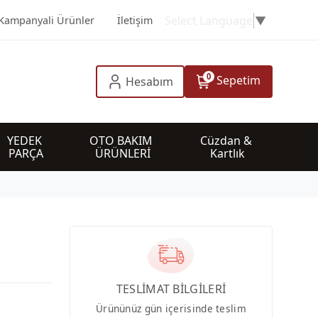
Select Language
▼
Kampanyali Ürünler
İletişim
0
Sepetim
Hesabım
YEDEK 
OTO BAKIM 
Cüzdan & 
PARÇA
ÜRÜNLERİ
Kartlık
TESLİMAT BİLGİLERİ
Ürününüz gün içerisinde teslim