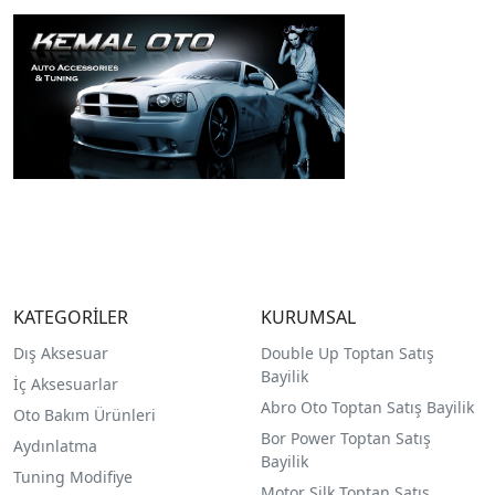
KATEGORİLER
KURUMSAL
Dış Aksesuar
Double Up Toptan Satış
Bayilik
İç Aksesuarlar
Abro Oto Toptan Satış Bayilik
Oto Bakım Ürünleri
Bor Power Toptan Satış
Aydınlatma
Bayilik
Tuning Modifiye
Motor Silk Toptan Satış