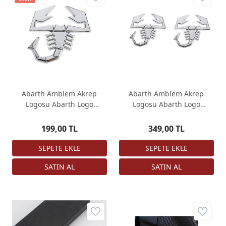
Abarth Amblem Akrep
Abarth Amblem Akrep
Logosu Abarth Logo
Logosu Abarth Logo
Çamurluk Logo
Çamurluk Logo 2 adet
Metal
199,00 TL
349,00 TL