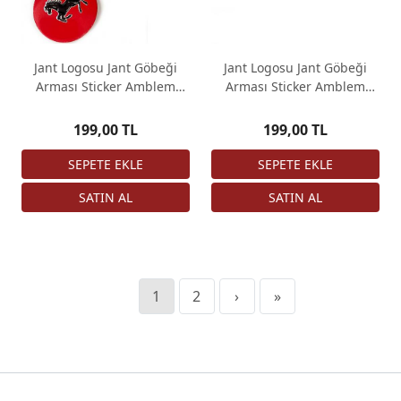
Jant Logosu Jant Göbeği
Jant Logosu Jant Göbeği
Arması Sticker Amblem
Arması Sticker Amblem
Ferrari Kırmızı 4 Adet
Ferrari Kırmızı 4 Adet
67mm
67mm
199,00 TL
199,00 TL
1
2
›
»