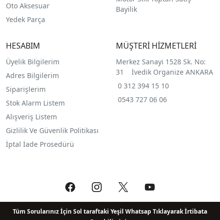
Oto Aksesuar
Bayilik
Yedek Parça
HESABIM
MÜŞTERİ HİZMETLERİ
Üyelik Bilgilerim
Merkez Sanayi 1528 Sk. No:
31 İvedik Organize ANKARA
Adres Bilgilerim
0 312 394 15 10
Siparişlerim
0543 727 06 06
Stok Alarm Listem
Alışveriş Listem
Gizlilik Ve Güvenlik Politikası
İptal İade Prosedürü
Tüm Sorularınız İçin Sol taraftaki Yeşil Whatsap Tıklayarak İrtibata