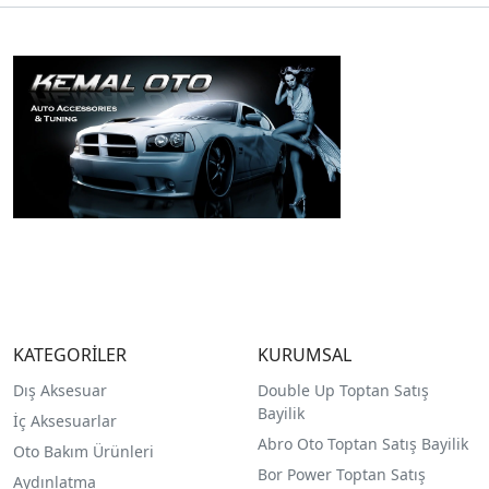
KATEGORİLER
KURUMSAL
Dış Aksesuar
Double Up Toptan Satış
Bayilik
İç Aksesuarlar
Abro Oto Toptan Satış Bayilik
Oto Bakım Ürünleri
Bor Power Toptan Satış
Aydınlatma