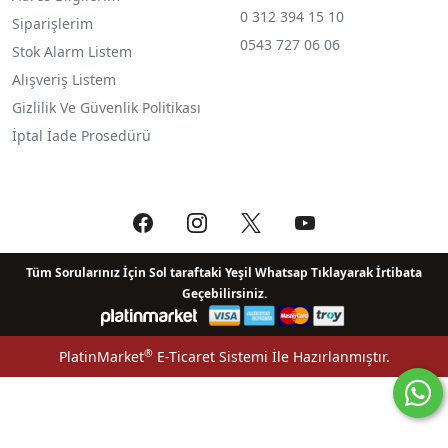
0 312 394 15 10
Siparişlerim
0543 727 06 06
Stok Alarm Listem
Alışveriş Listem
Gizlilik Ve Güvenlik Politikası
İptal İade Prosedürü
Tüm Sorularınız İçin Sol taraftaki Yeşil Whatsap Tıklayarak İrtibata
Geçebilirsiniz.
®
PlatinMarket
E-Ticaret Sistemi
İle Hazırlanmıştır.