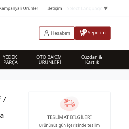
Select Language
▼
Kampanyali Ürünler
İletişim
0
Sepetim
Hesabım
YEDEK 
OTO BAKIM 
Cüzdan & 
PARÇA
ÜRÜNLERİ
Kartlık
f 7
a
ca
TESLİMAT BİLGİLERİ
Ürününüz gün içerisinde teslim