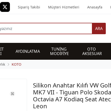
Sipariş Takibi
Müşteri Hizmetleri
Anasayfa
ARA
IT 
TUNİNG 
OTO 
AYDINLATMA
I
MODİFİYE
AKSESUAR
lık
KOTO
Silikon Anahtar Kılıfı VW Gol
MK7 VII - Tiguan Polo Skod
Octavia A7 Kodiaq Seat Ate
Leon