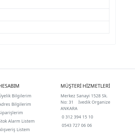
HESABIM
MÜŞTERİ HİZMETLERİ
Üyelik Bilgilerim
Merkez Sanayi 1528 Sk.
No: 31 İvedik Organize
Adres Bilgilerim
ANKARA
Siparişlerim
0 312 394 15 10
Stok Alarm Listem
0543 727 06 06
Alışveriş Listem