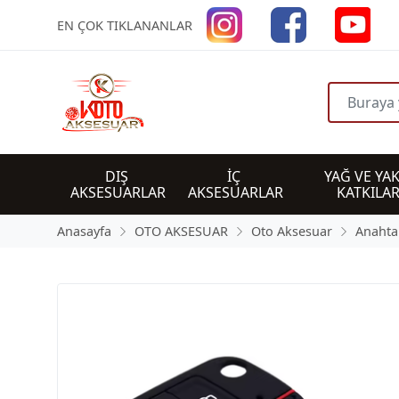
EN ÇOK TIKLANANLAR
DIŞ 
İÇ 
YAĞ VE YAK
AKSESUARLAR
AKSESUARLAR
KATKILAR
Anasayfa
OTO AKSESUAR
Oto Aksesuar
Anahtar