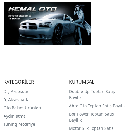
KATEGORİLER
KURUMSAL
Dış Aksesuar
Double Up Toptan Satış
Bayilik
İç Aksesuarlar
Abro Oto Toptan Satış Bayilik
Oto Bakım Ürünleri
Bor Power Toptan Satış
Aydınlatma
Bayilik
Tuning Modifiye
Motor Silk Toptan Satış