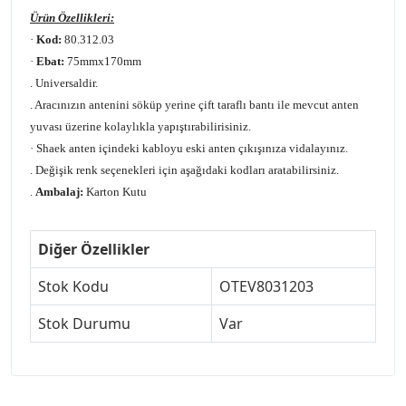
Ürün
Özellikleri:
·
Kod:
80.312.03
·
Ebat:
75mmx170mm
. Universaldir.
. Aracınızın antenini söküp yerine çift taraflı bantı ile mevcut anten
yuvası üzerine kolaylıkla yapıştırabilirisiniz.
· Shaek anten içindeki kabloyu eski anten çıkışınıza vidalayınız.
. Değişik renk seçenekleri için aşağıdaki kodları aratabilirsiniz.
.
Ambalaj:
Karton Kutu
Diğer Özellikler
Stok Kodu
OTEV8031203
Stok Durumu
Var