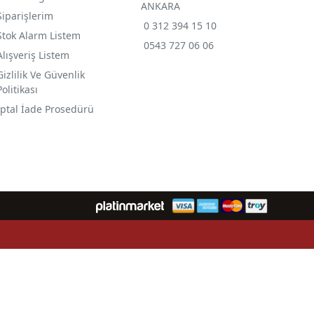
ANKARA
Siparişlerim
0 312 394 15 10
Stok Alarm Listem
0543 727 06 06
Alışveriş Listem
Gizlilik Ve Güvenlik
Politikası
İptal İade Prosedürü