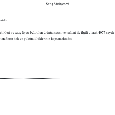
Satış Sözleşmesi
sidir.
itelikleri ve satış fiyatı belirtilen ürünün satısı ve teslimi ile ilgili olarak 4077 
arafların hak ve yükümlülüklerinin kapsamaktadır.
...........................................................