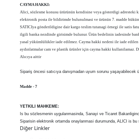
CAYMA HAKKI:
Alici, sözlesme konusu ürürünün kendisine veya gösterdigi adresteki k
elektronik posta ile bildirimde bulunulmasi ve ürünün 7. madde hüküml
SATICIya gönderildigine dair kargo teslim tutanagi örnegi ile satis fat
ilgili banka nezdinde girisimde bulunur. Ürün bedelinin iadesinde ban
yasal yükümlülükler iade edilmez. Cayma hakki nedeni ile iade edilen ür
aydınlatmalar cam ve plastik ürünler için cayma hakki kullanilamaz. 
Alıcıya aittir
Sipariş öncesi satıcıya danışmadan uyum sorunu yaşayabilecek ürü
Madde - 7
YETKILI MAHKEME:
Is bu sözlesmenin uygulanmasinda, Sanayi ve Ticaret Bakanliginc
Siparisin elektronik ortamda onaylanmasi durumunda, ALICI is bu 
Diğer Linkler