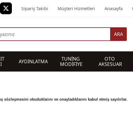
Sipariş Takibi
Müşteri Hizmetleri
Anasayfa
ARA
IT 
TUNİNG 
OTO 
AYDINLATMA
I
MODİFİYE
AKSESUAR
tış sözleşmesini okuduklarını ve onayladıklarını kabul etmiş sayılırlar.