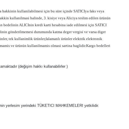
a hakkinin kullanilabilmesi için bu süre içinde SATICIya faks veya
kkin kullanilmasi halinde, 3. kisiye veya Aliciya teslim edilen ürünün
rün bedelinin ALICInin kredi karti hesabina iade edilmesi için SATICI
aslinin gönderilmemesi durumunda katma deger vergisi ve varsa diger
nler, tek kullanimlik ürünler,falamanlı ürünler elektrik elektronik
mamis ve ürünün kullanilmamis olmasi sartina baglidir.Kargo bedelleri
aktadır (değişim hakkı kullanabilirler )
CInin yerlesim yerindeki TÜKETICI MAHKEMELERI yetkilidir.