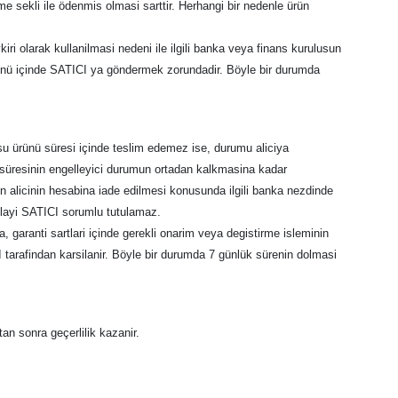
e sekli ile ödenmis olmasi sarttir. Herhangi bir nedenle ürün
ri olarak kullanilmasi nedeni ile ilgili banka veya finans kurulusun
günü içinde SATICI ya göndermek zorundadir. Böyle bir durumda
u ürünü süresi içinde teslim edemez ise, durumu aliciya
at süresinin engelleyici durumun ortadan kalkmasina kadar
utarin alicinin hesabina iade edilmesi konusunda ilgili banka nezdinde
dolayi SATICI sorumlu tutulamaz.
 garanti sartlari içinde gerekli onarim veya degistirme isleminin
CI tarafindan karsilanir. Böyle bir durumda 7 günlük sürenin dolmasi
tan sonra geçerlilik kazanir.