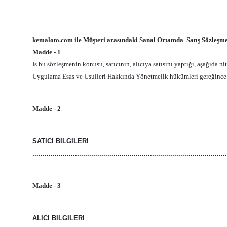
kemaloto.com ile Müşteri arasındaki Sanal Ortamda Satış Sözleşme
Madde - 1
Is bu sözleşmenin konusu, satıcının, alıcıya satısını yaptığı, aşağıda n
Uygulama Esas ve Usulleri Hakkında Yönetmelik hükümleri gereğince t
Madde - 2
SATICI BILGILERI
................................................................................................
Madde - 3
ALICI BILGILERI