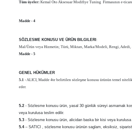
Tüm üyeler:
Kemal Oto Aksesuar Modifiye Tuning
Firmasının e-ticar
Madde - 4
SÖZLESME KONUSU VE ÜRÜN BILGILERI
:
Mal/Ürün veya Hizmetin; Türü, Miktarı, Marka/Modeli, Rengi, Adedi, Sat
Madde - 5
GENEL HÜKÜMLER
5.1
- ALICI, Madde 4te belirtilen sözleşme konusu ürünün temel nitelikle
eder.
5.2
- Sözlesme konusu ürün, yasal 30 günlük süreyi asmamak kosulu il
veya kurulusa teslim edilir.
5.3
- Sözlesme konusu ürün, alicidan baska bir kisi veya kurulusa 
5.4
– SATICI , sözlesme konusu ürünün saglam, eksiksiz, sipariste be