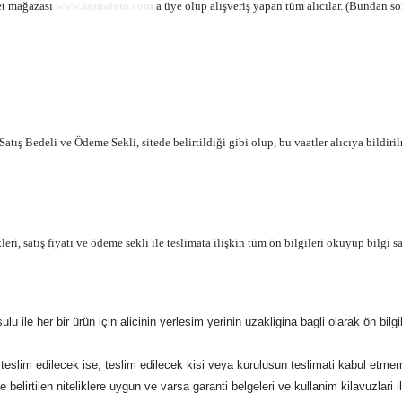
et mağazası
www.kemaloto.com
a üye olup alışveriş yapan tüm alıcılar. (Bundan s
ış Bedeli ve Ödeme Sekli, sitede belirtildiği gibi olup, bu vaatler alıcıya bildir
ri, satış fiyatı ve ödeme sekli ile teslimata ilişkin tüm ön bilgileri okuyup bilgi
e her bir ürün için alicinin yerlesim yerinin uzakligina bagli olarak ön bilgile
teslim edilecek ise, teslim edilecek kisi veya kurulusun teslimati kabul et
lirtilen niteliklere uygun ve varsa garanti belgeleri ve kullanim kilavuzlari i