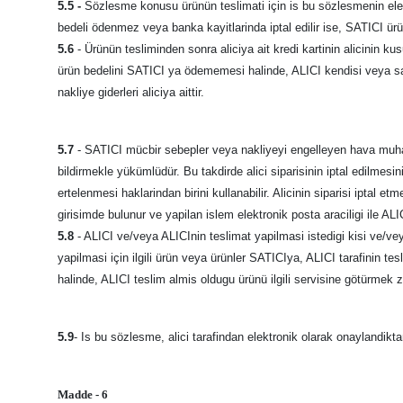
5.5 -
Sözlesme konusu ürünün teslimati için is bu sözlesmenin elektr
bedeli ödenmez veya banka kayitlarinda iptal edilir ise, SATICI ür
5.6
- Ürünün tesliminden sonra aliciya ait kredi kartinin alicinin k
ürün bedelini SATICI ya ödememesi halinde, ALICI kendisi veya sa
nakliye giderleri aliciya aittir.
5.7
- SATICI mücbir sebepler veya nakliyeyi engelleyen hava muhal
bildirmekle yükümlüdür. Bu takdirde alici siparisinin iptal edilme
ertelenmesi haklarindan birini kullanabilir. Alicinin siparisi iptal et
girisimde bulunur ve yapilan islem elektronik posta araciligi ile A
5.8
- ALICI ve/veya ALICInin teslimat yapilmasi istedigi kisi ve/ve
yapilmasi için ilgili ürün veya ürünler SATICIya, ALICI tarafinin te
halinde, ALICI teslim almis oldugu ürünü ilgili servisine götürmek z
5.9
- Is bu sözlesme, alici tarafindan elektronik olarak onaylandikt
Madde - 6