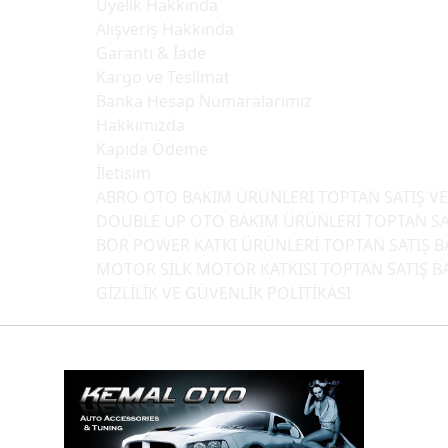
Üyelik Hakkında
Alışveriş Hakkında
Garanti & İade
Kargo ve Teslimat
Banka Hesap Numaralarımız
Hakkımızda
Kapıda Ödeme
İletisim
ABRO OTO BAKIM ÜRÜNLERİ TOPTAN SATIŞ VE 
DOUBLE UP OTO BAKIM ÜRÜNLERİ TOPTAN SAT
BOR POWER KATKI ÜRÜNLERİ TOPTAN SATIŞ BA
MOTOR SİLK MOTOR KATKISI TOPTAN SATIŞ BA
GİZLİLİK VE GÜVENLİK POLİTİKASI