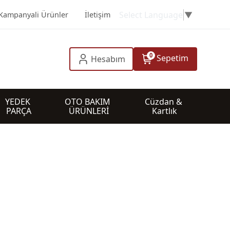
Select Language
▼
Kampanyali Ürünler
İletişim
0
Sepetim
Hesabım
YEDEK 
OTO BAKIM 
Cüzdan & 
PARÇA
ÜRÜNLERİ
Kartlık