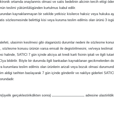
onik ortamda onaylanmis olmasi ve satis bedelinin alicinin tercih ettigi ödem
ünün teslimi yükümlülügünden kurtulmus kabul edilir.
usurundan kaynaklanmayan bir sekilde yetkisiz kisilerce haksiz veya hukuka ayki
tis sözlesmesinde belirttigi kisi veya kuruma teslim edilmis olan ürünü 3 is
efeti, ulasimin kesilmesi gibi olaganüstü durumlar nedeni ile sözlesme konus
sini, sözlesme konusu ürünün varsa emsali ile degistirilmesini, ve/veya teslim
mesi halinde, SATICI 7 gün içinde aliciya ait kredi karti fisinin iptali ve ilgili t
LICIya bildirilir. Böyle bir durumda ilgili bankadan kaynaklanan gecikmelerden 
ya kurumlara teslim edilmis olan ürünlerin arizali veya bozuk olmasi durumunda,
slim aldigi tarihten baslayarak 7 gün içinde gönderilir ve nakliye giderleri SATI
orundadir.
an(üyelik gerçeklestirikdikten sonra)
................................
adresine ulastirildik