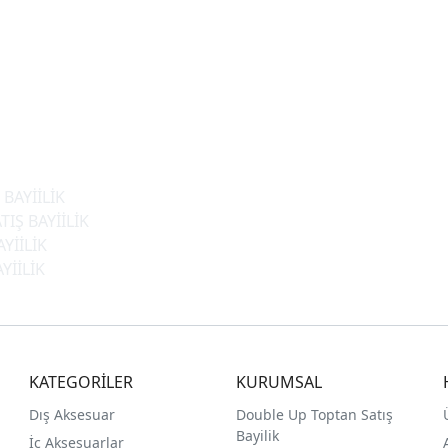
BAYİİLİK
IŞ BAYİİLİK
YİİLİK
YİİLİK
KATEGORİLER
KURUMSAL
Dış Aksesuar
Double Up Toptan Satış
Bayilik
İç Aksesuarlar