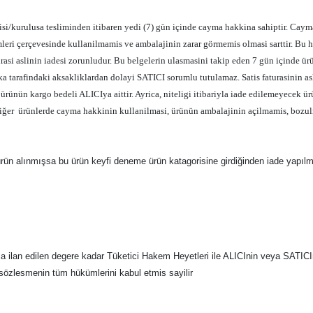
isi/kurulusa tesliminden itibaren yedi (7) gün içinde cayma hakkina sahiptir. Caym
eri çerçevesinde kullanilmamis ve ambalajinin zarar görmemis olmasi sarttir. Bu ha
urasi aslinin iadesi zorunludur. Bu belgelerin ulasmasini takip eden 7 gün içinde ü
ka tarafindaki aksakliklardan dolayi SATICI sorumlu tutulamaz. Satis faturasinin 
ünün kargo bedeli ALICIya aittir. Ayrica, niteligi itibariyla iade edilemeyecek ürü
Diğer ürünlerde cayma hakkinin kullanilmasi, ürünün ambalajinin açilmamis, bozul
n alınmışsa bu ürün keyfi deneme ürün katagorisine girdiğinden iade yapılmam
a ilan edilen degere kadar Tüketici Hakem Heyetleri ile ALICInin veya SATI
sözlesmenin tüm hükümlerini kabul etmis sayilir