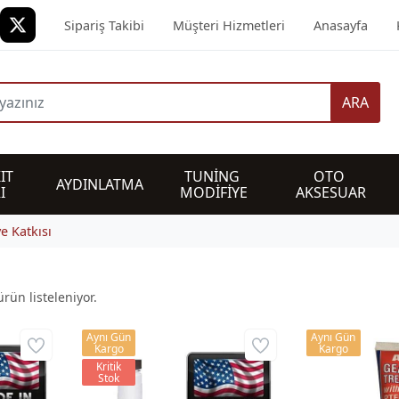
Sipariş Takibi
Müşteri Hizmetleri
Anasayfa
ARA
IT 
TUNİNG 
OTO 
AYDINLATMA
I
MODİFİYE
AKSESUAR
e Katkısı
rün listeleniyor.
Aynı Gün
Aynı Gün
Kargo
Kargo
Kritik
Stok