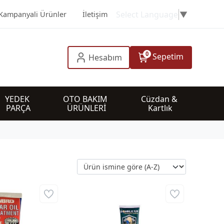
Select Language
▼
Kampanyali Ürünler
İletişim
0
Sepetim
Hesabım
YEDEK 
OTO BAKIM 
Cüzdan & 
PARÇA
ÜRÜNLERİ
Kartlık