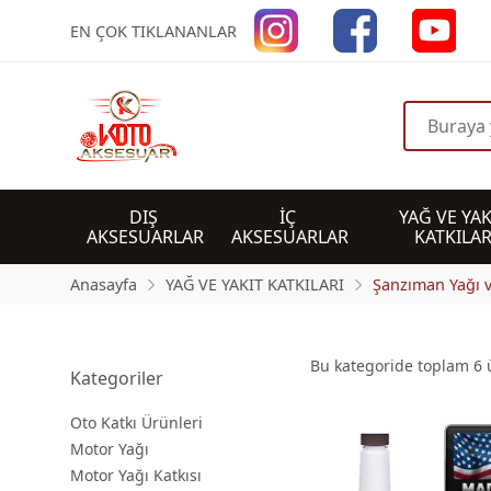
EN ÇOK TIKLANANLAR
DIŞ 
İÇ 
YAĞ VE YAK
AKSESUARLAR
AKSESUARLAR
KATKILAR
Anasayfa
YAĞ VE YAKIT KATKILARI
Şanzıman Yağı v
Bu kategoride toplam
6
ü
Kategoriler
Oto Katkı Ürünleri
Motor Yağı
Motor Yağı Katkısı