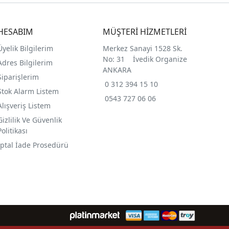
HESABIM
MÜŞTERİ HİZMETLERİ
Üyelik Bilgilerim
Merkez Sanayi 1528 Sk.
No: 31 İvedik Organize
Adres Bilgilerim
ANKARA
Siparişlerim
0 312 394 15 10
Stok Alarm Listem
0543 727 06 06
Alışveriş Listem
Gizlilik Ve Güvenlik
Politikası
İptal İade Prosedürü