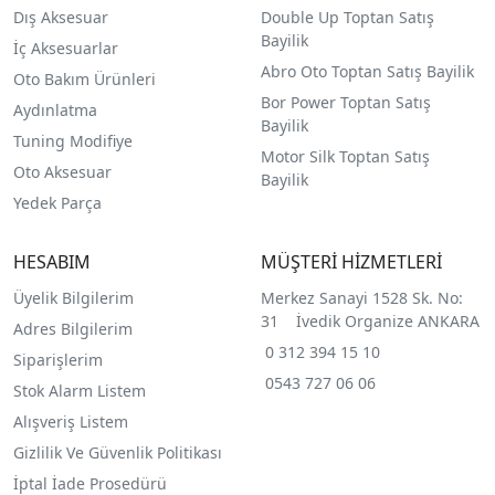
Dış Aksesuar
Double Up Toptan Satış
Bayilik
İç Aksesuarlar
Abro Oto Toptan Satış Bayilik
Oto Bakım Ürünleri
Bor Power Toptan Satış
Aydınlatma
Bayilik
Tuning Modifiye
Motor Silk Toptan Satış
Oto Aksesuar
Bayilik
Yedek Parça
HESABIM
MÜŞTERİ HİZMETLERİ
Üyelik Bilgilerim
Merkez Sanayi 1528 Sk. No:
31 İvedik Organize ANKARA
Adres Bilgilerim
0 312 394 15 10
Siparişlerim
0543 727 06 06
Stok Alarm Listem
Alışveriş Listem
Gizlilik Ve Güvenlik Politikası
İptal İade Prosedürü