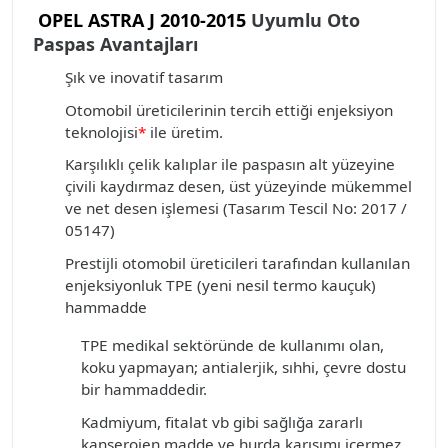
OPEL ASTRA J 2010-2015
Uyumlu Oto
Paspas Avantajları
Şık ve inovatif tasarım
Otomobil üreticilerinin tercih ettiği enjeksiyon
teknolojisi
*
ile üretim.
Karşılıklı çelik kalıplar
ile paspasın alt yüzeyine
çivili kaydırmaz desen, üst yüzeyinde mükemmel
ve net desen işlemesi (Tasarım Tescil No: 2017 /
05147)
Prestijli otomobil üreticileri tarafından kullanılan
enjeksiyonluk TPE (yeni nesil termo kauçuk)
hammadde
TPE medikal sektöründe de kullanımı olan,
koku yapmayan; antialerjik,
sıhhi, çevre dostu
bir hammaddedir.
Kadmiyum, fitalat vb gibi sağlığa zararlı
kanserojen madde ve hurda karışımı içermez