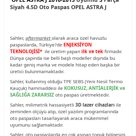
Siyah 4.5D Oto Paspas OPEL ASTRA J
Sahler,
aftermarket
olarak araca özel havuzlu
paspaslarda, Türkiye?de
ENJEKSİYON
TEKNOLOJİSİ*
ile üretim yapan
ilk ve tek
firmadır.
Dünya çapında ise belli başlı modeller dışında bu
kadar geniş marka ve modele hitap eden başka bir
üretici bulunmamaktadır.
Sahler, kullanmış olduğu TPE SEBS (Yeni Nesil Termo
Kauçuk) hammaddesi ile
KOKUSUZ, ANTİALERJİK ve
SAĞLIĞA ZARARSIZ
oto paspas üretmektedir.
Sahler, milimetrik hassasiyetli
3D lazer cihazları
ile
zeminden ölçüyü alıp, özel yazılım programlarında
oto paspasları tasarlayarak araca mükemmel
uyumunu sağlamaktadır.
Sahler, oto paspaslarda en çok aşınan topuk bölgesini