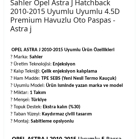
Sahler Opel Astra J Hatchback
2010-2015 Uyumlu Uyumlu 4.5D
Premium Havuzlu Oto Paspas -
Astra j
OPEL ASTRA J 2010-2015 Uyumlu Ürün Özellikleri
? Marka:
Sahler
? Üretim Teknolojisi:
Enjeksiyon
? Kalıp Tekniği:
Çelik enjeksiyon kalıplama
? Ham Madde:
TPE SEBS (Yeni Nesil Termo Kauçuk)
? Uyumlu Model:
Ürün isminde yazan marka ve model
? Miktar:
1 Takım
? Menşei:
Türkiye
? Topuk Destek:
Ekstra kalın (%30)
? Taban Yüzeyi:
Kaydırmaz çivili tasarım
? Montaj:
Sabitleme opsiyonlu
OPEL ASTRA J 2010-2015
Uyumlu
5
Parça