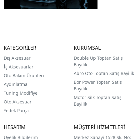
KATEGORİLER
KURUMSAL
Dış Aksesuar
Double Up Toptan Satış
Bayilik
İç Aksesuarlar
Abro Oto Toptan Satış Bayilik
Oto Bakım Ürünleri
Bor Power Toptan Satış
Aydınlatma
Bayilik
Tuning Modifiye
Motor Silk Toptan Satış
Oto Aksesuar
Bayilik
Yedek Parça
HESABIM
MÜŞTERİ HİZMETLERİ
Üyelik Bilgilerim
Merkez Sanayi 1528 Sk. No: