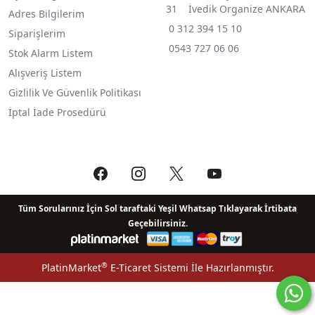
31 İvedik Organize ANKARA
Adres Bilgilerim
0 312 394 15 10
Siparişlerim
0543 727 06 06
Stok Alarm Listem
Alışveriş Listem
Gizlilik Ve Güvenlik Politikası
İptal İade Prosedürü
Tüm Sorularınız İçin Sol taraftaki Yeşil Whatsap Tıklayarak İrtibata
Geçebilirsiniz.
®
PlatinMarket
E-Ticaret Sistemi
İle Hazırlanmıştır.