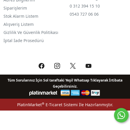
0 312 394 15 10
Siparişlerim
0543 727 06 06
Stok Alarm Listem
Alışveriş Listem
Gizlilik Ve Güvenlik Politikası
İptal İade Prosedürü
Tüm Sorularınız İçin Sol taraftaki Yeşil Whatsap Tıklayarak İrtibata
Geçebilirsiniz.
®
PlatinMarket
E-Ticaret Sistemi
İle Hazırlanmıştır.