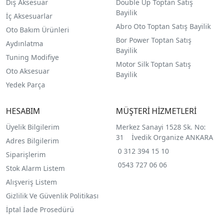
Dış Aksesuar
Double Up Toptan Satış
Bayilik
İç Aksesuarlar
Abro Oto Toptan Satış Bayilik
Oto Bakım Ürünleri
Bor Power Toptan Satış
Aydınlatma
Bayilik
Tuning Modifiye
Motor Silk Toptan Satış
Oto Aksesuar
Bayilik
Yedek Parça
HESABIM
MÜŞTERİ HİZMETLERİ
Üyelik Bilgilerim
Merkez Sanayi 1528 Sk. No:
31 İvedik Organize ANKARA
Adres Bilgilerim
0 312 394 15 10
Siparişlerim
0543 727 06 06
Stok Alarm Listem
Alışveriş Listem
Gizlilik Ve Güvenlik Politikası
İptal İade Prosedürü