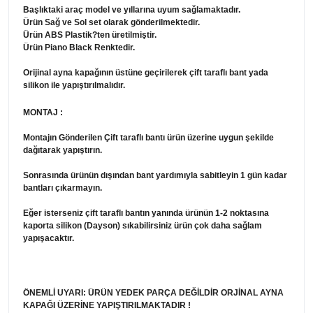
Başlıktaki araç model ve yıllarına uyum sağlamaktadır.
Ürün Sağ ve Sol set olarak gönderilmektedir.
Ürün ABS Plastik?ten üretilmiştir.
Ürün Piano Black Renktedir.
Orijinal ayna kapağının üstüne geçirilerek çift taraflı bant yada
silikon ile yapıştırılmalıdır.
MONTAJ :
Montajın Gönderilen Çift taraflı bantı ürün üzerine uygun şekilde
dağıtarak yapıştırın.
Sonrasında ürünün dışından bant yardımıyla sabitleyin 1 gün kadar
bantları çıkarmayın.
Eğer isterseniz çift taraflı bantın yanında ürünün 1-2 noktasına
kaporta silikon (Dayson) sıkabilirsiniz ürün çok daha sağlam
yapışacaktır.
ÖNEMLİ UYARI: ÜRÜN YEDEK PARÇA DEĞİLDİR ORJİNAL AYNA
KAPAĞI ÜZERİNE YAPIŞTIRILMAKTADIR !