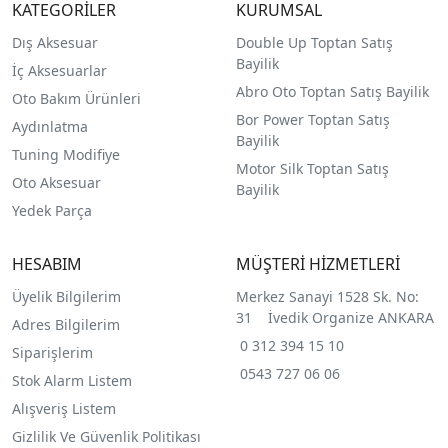
KATEGORİLER
KURUMSAL
Dış Aksesuar
Double Up Toptan Satış
Bayilik
İç Aksesuarlar
Abro Oto Toptan Satış Bayilik
Oto Bakım Ürünleri
Bor Power Toptan Satış
Aydınlatma
Bayilik
Tuning Modifiye
Motor Silk Toptan Satış
Oto Aksesuar
Bayilik
Yedek Parça
HESABIM
MÜŞTERİ HİZMETLERİ
Üyelik Bilgilerim
Merkez Sanayi 1528 Sk. No:
31 İvedik Organize ANKARA
Adres Bilgilerim
0 312 394 15 10
Siparişlerim
0543 727 06 06
Stok Alarm Listem
Alışveriş Listem
Gizlilik Ve Güvenlik Politikası