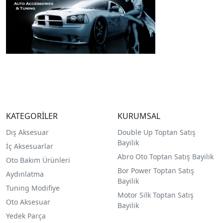
KATEGORİLER
KURUMSAL
Dış Aksesuar
Double Up Toptan Satış
Bayilik
İç Aksesuarlar
Abro Oto Toptan Satış Bayilik
Oto Bakım Ürünleri
Bor Power Toptan Satış
Aydınlatma
Bayilik
Tuning Modifiye
Motor Silk Toptan Satış
Oto Aksesuar
Bayilik
Yedek Parça