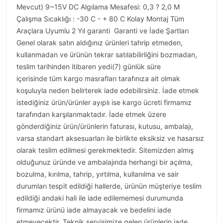
Mevcut) 9~15V DC Algılama Mesafesi: 0,3 ? 2,0 M
Çalışma Sıcaklığı : -30 C - + 80 C Kolay Montaj Tüm
Araçlara Uyumlu 2 Yıl garanti Garanti ve İade Şartları
Genel olarak satın aldığınız ürünleri tahrip etmeden,
kullanmadan ve ürünün tekrar satılabilirliğini bozmadan,
teslim tarihinden itibaren yedi(7) günlük süre
içerisinde tüm kargo masrafları tarafınıza ait olmak
koşuluyla neden belirterek iade edebilirsiniz. İade etmek
istediğiniz ürün/ürünler ayıplı ise kargo ücreti firmamız
tarafından karşılanmaktadır. İade etmek üzere
gönderdiğiniz ürün/ürünlerin faturası, kutusu, ambalajı,
varsa standart aksesuarları ile birlikte eksiksiz ve hasarsız
olarak teslim edilmesi gerekmektedir. Sitemizden almış
olduğunuz üründe ve ambalajında herhangi bir açılma,
bozulma, kırılma, tahrip, yırtılma, kullanılma ve sair
durumları tespit edildiği hallerde, ürünün müşteriye teslim
edildiği andaki hali ile iade edilememesi durumunda
firmamız ürünü iade almayacak ve bedelini iade
etmeyecektir. Teknik servisimize gelen ürünlerin iade