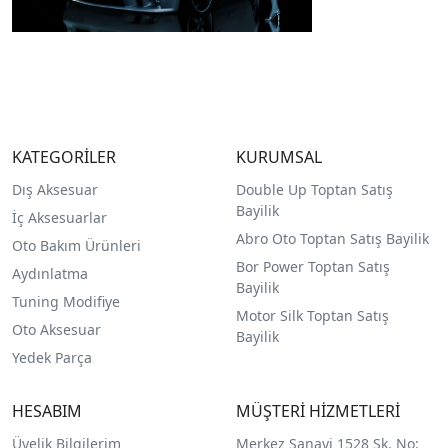
KATEGORİLER
KURUMSAL
Dış Aksesuar
Double Up Toptan Satış
Bayilik
İç Aksesuarlar
Abro Oto Toptan Satış Bayilik
Oto Bakım Ürünleri
Bor Power Toptan Satış
Aydınlatma
Bayilik
Tuning Modifiye
Motor Silk Toptan Satış
Oto Aksesuar
Bayilik
Yedek Parça
HESABIM
MÜŞTERİ HİZMETLERİ
Üyelik Bilgilerim
Merkez Sanayi 1528 Sk. No: