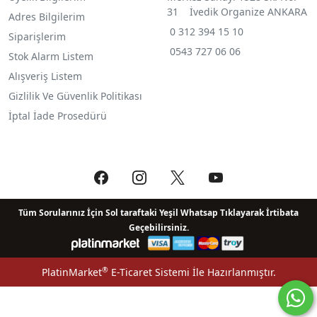
31 İvedik Organize ANKARA
Adres Bilgilerim
0 312 394 15 10
Siparişlerim
0543 727 06 06
Stok Alarm Listem
Alışveriş Listem
Gizlilik Ve Güvenlik Politikası
İptal İade Prosedürü
Tüm Sorularınız İçin Sol taraftaki Yeşil Whatsap Tıklayarak İrtibata
Geçebilirsiniz.
®
PlatinMarket
E-Ticaret Sistemi
İle Hazırlanmıştır.