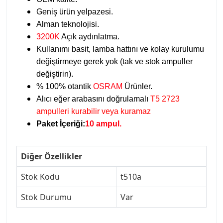
Geniş ürün yelpazesi.
Alman teknolojisi.
3200K
Açık aydınlatma.
Kullanımı basit, lamba hattını ve kolay kurulumu
değiştirmeye gerek yok (tak ve stok ampuller
değiştirin).
% 100% otantik
OSRAM
Ürünler.
Alıcı eğer arabasını doğrulamalı
T5 2723
ampulleri kurabilir veya kuramaz
Paket İçeriği:
10 ampul.
Diğer Özellikler
Stok Kodu
t510a
Stok Durumu
Var