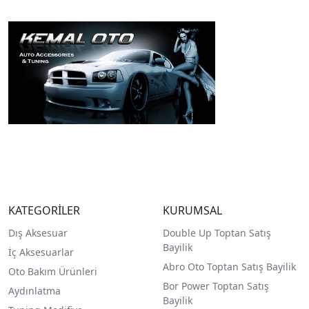
KATEGORİLER
KURUMSAL
Dış Aksesuar
Double Up Toptan Satış
Bayilik
İç Aksesuarlar
Abro Oto Toptan Satış Bayilik
Oto Bakım Ürünleri
Bor Power Toptan Satış
Aydınlatma
Bayilik