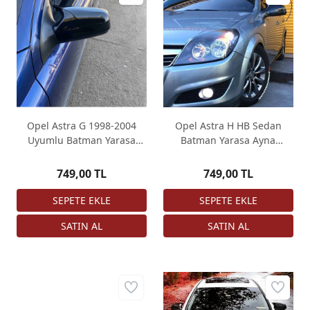
Opel Astra G 1998-2004
Opel Astra H HB Sedan
Uyumlu Batman Yarasa
Batman Yarasa Ayna
Ayna Kapağı
Kapağı 2010 2013 Piano
Black
749,00 TL
749,00 TL