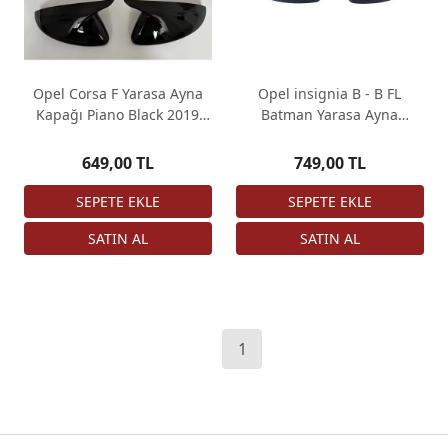
Opel Corsa F Yarasa Ayna
Opel insignia B - B FL
Kapağı Piano Black 2019
Batman Yarasa Ayna
Sonrası
Kapağı Piano Black 2017-
2021
649,00 TL
749,00 TL
1