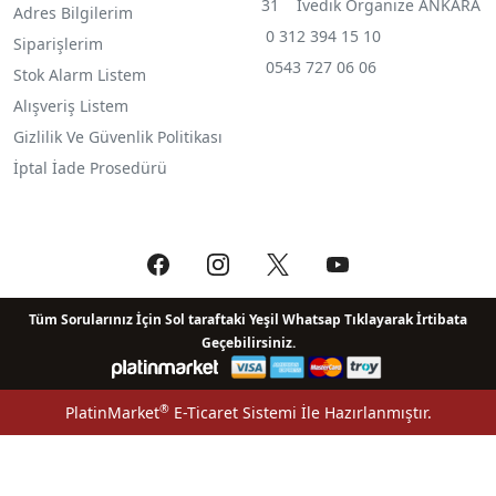
31 İvedik Organize ANKARA
Adres Bilgilerim
0 312 394 15 10
Siparişlerim
0543 727 06 06
Stok Alarm Listem
Alışveriş Listem
Gizlilik Ve Güvenlik Politikası
İptal İade Prosedürü
Tüm Sorularınız İçin Sol taraftaki Yeşil Whatsap Tıklayarak İrtibata
Geçebilirsiniz.
®
PlatinMarket
E-Ticaret Sistemi
İle Hazırlanmıştır.