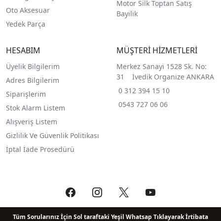
Motor Silk Toptan Satış
Oto Aksesuar
Bayilik
Yedek Parça
HESABIM
MÜŞTERİ HİZMETLERİ
Üyelik Bilgilerim
Merkez Sanayi 1528 Sk. No:
31 İvedik Organize ANKARA
Adres Bilgilerim
0 312 394 15 10
Siparişlerim
0543 727 06 06
Stok Alarm Listem
Alışveriş Listem
Gizlilik Ve Güvenlik Politikası
İptal İade Prosedürü
Tüm Sorularınız İçin Sol taraftaki Yeşil Whatsap Tıklayarak İrtibata