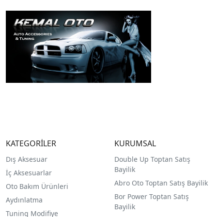
KATEGORİLER
KURUMSAL
Dış Aksesuar
Double Up Toptan Satış
Bayilik
İç Aksesuarlar
Abro Oto Toptan Satış Bayilik
Oto Bakım Ürünleri
Bor Power Toptan Satış
Aydınlatma
Bayilik
Tuning Modifiye