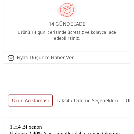
14 GÜNDE İADE
Ürünü 14 gün içerisinde ücretsiz ve kolayca iade
edebilirsiniz.
Fiyatı Düşünce Haber Ver
Ürün Açıklaması
Taksit / Ödeme Seçenekleri
Ürü
1.H4 Bi xenon 
Halojen 2.40% 'dan ampuller daha az güç tüketimi 