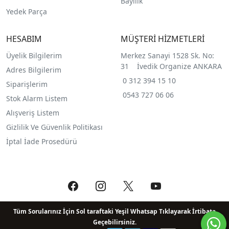
Bayilik
Yedek Parça
HESABIM
MÜŞTERİ HİZMETLERİ
Üyelik Bilgilerim
Merkez Sanayi 1528 Sk. No:
31 İvedik Organize ANKARA
Adres Bilgilerim
0 312 394 15 10
Siparişlerim
0543 727 06 06
Stok Alarm Listem
Alışveriş Listem
Gizlilik Ve Güvenlik Politikası
İptal İade Prosedürü
Tüm Sorularınız İçin Sol taraftaki Yeşil Whatsap Tıklayarak İrtibata
Geçebilirsiniz.