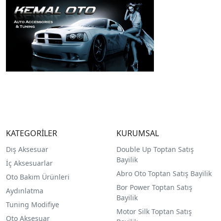
KATEGORİLER
KURUMSAL
Dış Aksesuar
Double Up Toptan Satış
Bayilik
İç Aksesuarlar
Abro Oto Toptan Satış Bayilik
Oto Bakım Ürünleri
Bor Power Toptan Satış
Aydınlatma
Bayilik
Tuning Modifiye
Motor Silk Toptan Satış
Oto Aksesuar