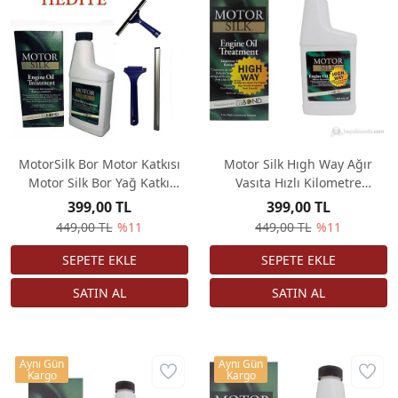
MotorSilk Bor Motor Katkısı
Motor Silk Hıgh Way Ağır
Motor Silk Bor Yağ Katkı
Vasıta Hızlı Kilometre
Seçenekli
Araçlara Özel Formul
399,00 TL
399,00 TL
Motorsilk Bor Katkı
449,00 TL
%11
449,00 TL
%11
Aynı Gün
Aynı Gün
Kargo
Kargo