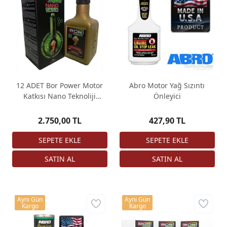
12 ADET Bor Power Motor
Abro Motor Yağ Sızıntı
Katkısı Nano Teknoliji
Önleyici
Borpower Bor Motor Katkısı
2.750,00 TL
427,90 TL
Aynı Gün
Aynı Gün
Kargo
Kargo