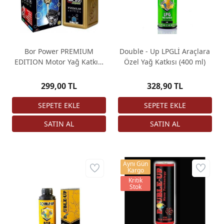
Bor Power PREMIUM
Double - Up LPGLİ Araçlara
EDITION Motor Yağ Katkısı
Özel Yağ Katkısı (400 ml)
NNT BOR POWER
299,00 TL
328,90 TL
Aynı Gün
Kargo
Kritik
Stok