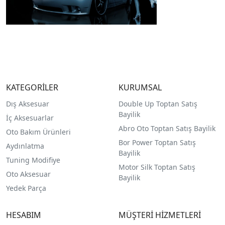
KATEGORİLER
KURUMSAL
Dış Aksesuar
Double Up Toptan Satış
Bayilik
İç Aksesuarlar
Abro Oto Toptan Satış Bayilik
Oto Bakım Ürünleri
Bor Power Toptan Satış
Aydınlatma
Bayilik
Tuning Modifiye
Motor Silk Toptan Satış
Oto Aksesuar
Bayilik
Yedek Parça
HESABIM
MÜŞTERİ HİZMETLERİ