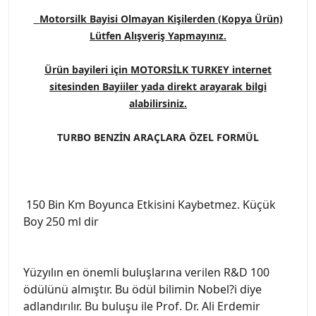
Motorsilk Bayisi Olmayan Kişilerden (Kopya Ürün)
Lütfen Alışveriş Yapmayınız.
Ürün bayileri için MOTORSİLK TURKEY internet
sitesinden Bayiiler yada direkt arayarak bilgi
alabilirsiniz.
TURBO BENZİN ARAÇLARA ÖZEL FORMÜL
150 Bin Km Boyunca Etkisini Kaybetmez. Küçük
Boy 250 ml dir
Yüzyılın en önemli buluşlarına verilen R&D 100
ödülünü almıştır. Bu ödül bilimin Nobel?i diye
adlandırılır. Bu buluşu ile Prof. Dr. Ali Erdemir