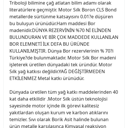
Triboloji bilimine çağ atlatan bilim adamı olarak
literatürlere geçmiştir. Motor Sılk Boron CLS Bond
metallerde sürtünme katsayısını 0.01?e düşüren
bu buluşun ürünüdür.Ham maddesi Bor
madenidir.DÜNYA REZERVİNİN %70 Nİ ELİNDEN
BULUNDURAN VE BİR ÇOK MADDEDE KULLANILAN
BOR ELEMNETİ İLK DEFA BU ÜRÜNDE
KULLANILMIŞTIR. Dünya Bor rezervlerinin % 70?i
Türkiye?de bulunmaktadır. Motor Sılk Bor madeni
işleterek üretilen dünyadaki tek üründür. Motor
Sılk yağ katkısı değildir.YAĞ DEĞİŞTİRMEDEN
ETKİLENMEZ Metal katkı ürünüdür.
Dünyada üretilen tüm yağ katkı maddelerinden 40
kat daha etkilidir .Motor Sılk üstün teknolojisi
sayesinde motor içinde ilk görevi kalitesiz
yakıtlardan oluşan kurum ve karbon atıklarını
temizler. Sıvı olarak Borik Asit halinde bulunan
ürün metalle karşılaşınca Kimyasal reaksiyon