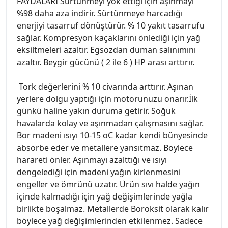
FAYDALARI Sürtünmeyi yok ettiği için aşınmayı
%98 daha aza indirir. Sürtünmeye harcadığı
enerjiyi tasarruf dönüştürür. % 10 yakıt tasarrufu
sağlar. Kompresyon kaçaklarını önlediği için yağ
eksiltmeleri azaltır. Egsozdan duman salınımını
azaltır. Beygir gücünü ( 2 ile 6 ) HP arası arttırır.
Tork değerlerini % 10 civarında arttırır. Aşınan
yerlere dolgu yaptığı için motorunuzu onarır.İlk
günkü haline yakın duruma getirir. Soğuk
havalarda kolay ve aşınmadan çalışmasını sağlar.
Bor madeni ısıyı 10-15 oC kadar kendi bünyesinde
absorbe eder ve metallere yansıtmaz. Böylece
harareti önler. Aşınmayı azalttığı ve ısıyı
dengelediği için madeni yağın kirlenmesini
engeller ve ömrünü uzatır. Ürün sıvı halde yağın
içinde kalmadığı için yağ değişimlerinde yağla
birlikte boşalmaz. Metallerde Boroksit olarak kalır
böylece yağ değişimlerinden etkilenmez. Sadece