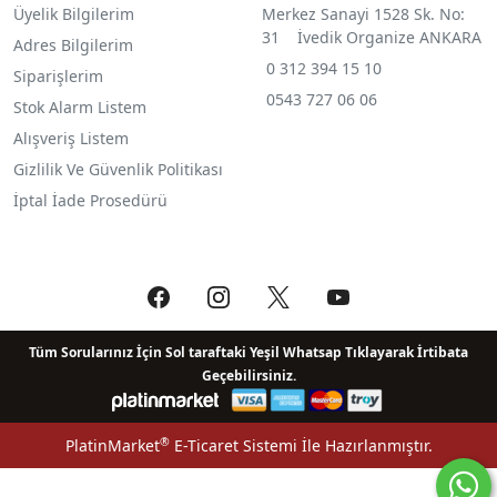
Üyelik Bilgilerim
Merkez Sanayi 1528 Sk. No:
31 İvedik Organize ANKARA
Adres Bilgilerim
0 312 394 15 10
Siparişlerim
0543 727 06 06
Stok Alarm Listem
Alışveriş Listem
Gizlilik Ve Güvenlik Politikası
İptal İade Prosedürü
Tüm Sorularınız İçin Sol taraftaki Yeşil Whatsap Tıklayarak İrtibata
Geçebilirsiniz.
®
PlatinMarket
E-Ticaret Sistemi
İle Hazırlanmıştır.