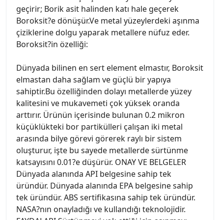
geçirir; Borik asit halinden katı hale geçerek
Boroksit?e dönüşür.Ve metal yüzeylerdeki aşınma
çiziklerine dolgu yaparak metallere nüfuz eder.
Boroksit?in özelliği:
Dünyada bilinen en sert element elmastır, Boroksit
elmastan daha sağlam ve güçlü bir yapıya
sahiptir.Bu özelliğinden dolayı metallerde yüzey
kalitesini ve mukavemeti çok yüksek oranda
arttırır. Ürünün içerisinde bulunan 0.2 mikron
küçüklükteki bor partikülleri çalışan iki metal
arasında bilye görevi görerek raylı bir sistem
oluşturur, işte bu sayede metallerde sürtünme
katsayısını 0.01?e düşürür. ONAY VE BELGELER
Dünyada alanında API belgesine sahip tek
üründür. Dünyada alanında EPA belgesine sahip
tek üründür. ABS sertifikasına sahip tek üründür.
NASA?nın onayladığı ve kullandığı teknolojidir.