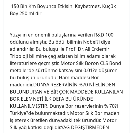
150 Bin Km Boyunca Etkisini Kaybetmez. Küçük
Boy 250 ml dir
Yüzyılın en önemli buluşlarına verilen R&D 100
ödülünü almıştır. Bu ödül bilimin Nobel?i diye
adlandırılır. Bu buluşu ile Prof. Dr. Ali Erdemir
Triboloji bilimine çağ atlatan bilim adamı olarak
literatürlere geçmiştir. Motor Sılk Boron CLS Bond
metallerde sürtünme katsayısını 0.01?e düşüren
bu buluşun ürünüdür.Ham maddesi Bor
madenidir.DÜNYA REZERVİNİN %70 Nİ ELİNDEN
BULUNDURAN VE BİR ÇOK MADDEDE KULLANILAN
BOR ELEMNETİ İLK DEFA BU ÜRÜNDE
KULLANILMIŞTIR. Dünya Bor rezervlerinin % 70?i
Türkiye?de bulunmaktadır. Motor Sılk Bor madeni
işleterek üretilen dünyadaki tek üründür. Motor
Sılk yağ katkısı değildir.YAĞ DEĞİŞTİRMEDEN