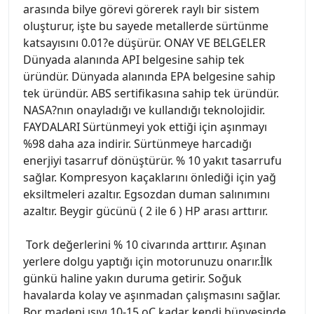
arasında bilye görevi görerek raylı bir sistem
oluşturur, işte bu sayede metallerde sürtünme
katsayısını 0.01?e düşürür. ONAY VE BELGELER
Dünyada alanında API belgesine sahip tek
üründür. Dünyada alanında EPA belgesine sahip
tek üründür. ABS sertifikasına sahip tek üründür.
NASA?nın onayladığı ve kullandığı teknolojidir.
FAYDALARI Sürtünmeyi yok ettiği için aşınmayı
%98 daha aza indirir. Sürtünmeye harcadığı
enerjiyi tasarruf dönüştürür. % 10 yakıt tasarrufu
sağlar. Kompresyon kaçaklarını önlediği için yağ
eksiltmeleri azaltır. Egsozdan duman salınımını
azaltır. Beygir gücünü ( 2 ile 6 ) HP arası arttırır.
Tork değerlerini % 10 civarında arttırır. Aşınan
yerlere dolgu yaptığı için motorunuzu onarır.İlk
günkü haline yakın duruma getirir. Soğuk
havalarda kolay ve aşınmadan çalışmasını sağlar.
Bor madeni ısıyı 10-15 oC kadar kendi bünyesinde