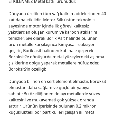
ETKİLENMEZ Metal katkı ürünüdür.
Dünyada üretilen tüm yağ katkı maddelerinden 40
kat daha etkilidir .Motor Sılk üstün teknolojisi
sayesinde motor içinde ilk görevi kalitesiz
yakıtlardan oluşan kurum ve karbon atıklarını
temizler. Sıvı olarak Borik Asit halinde bulunan
ürün metalle karşılaşınca Kimyasal reaksiyon
geçirir; Borik asit halinden katı hale geçerek
Boroksit?e dönüşür.Ve metal yüzeylerdeki aşınma
çiziklerine dolgu yaparak metallere nüfuz eder.
Boroksit?in özelliği:
Dünyada bilinen en sert element elmastır, Boroksit
elmastan daha sağlam ve güçlü bir yapıya
sahiptir.Bu özelliğinden dolayı metallerde yüzey
kalitesini ve mukavemeti çok yüksek oranda
arttırır. Ürünün içerisinde bulunan 0.2 mikron
küçüklükteki bor partikülleri çalışan iki metal