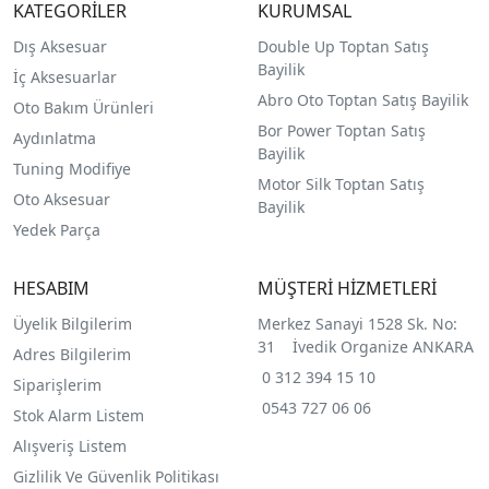
KATEGORİLER
KURUMSAL
Dış Aksesuar
Double Up Toptan Satış
Bayilik
İç Aksesuarlar
Abro Oto Toptan Satış Bayilik
Oto Bakım Ürünleri
Bor Power Toptan Satış
Aydınlatma
Bayilik
Tuning Modifiye
Motor Silk Toptan Satış
Oto Aksesuar
Bayilik
Yedek Parça
HESABIM
MÜŞTERİ HİZMETLERİ
Üyelik Bilgilerim
Merkez Sanayi 1528 Sk. No:
31 İvedik Organize ANKARA
Adres Bilgilerim
0 312 394 15 10
Siparişlerim
0543 727 06 06
Stok Alarm Listem
Alışveriş Listem
Gizlilik Ve Güvenlik Politikası