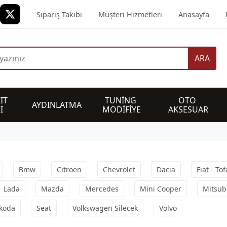
Sipariş Takibi
Müşteri Hizmetleri
Anasayfa
ARA
IT 
TUNİNG 
OTO 
AYDINLATMA
I
MODİFİYE
AKSESUAR
Bmw
Citroen
Chevrolet
Dacia
Fiat - To
Lada
Mazda
Mercedes
Mini Cooper
Mitsub
koda
Seat
Volkswagen Silecek
Volvo