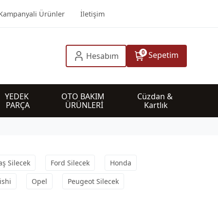
Kampanyali Ürünler
İletişim
0
Sepetim
Hesabım
YEDEK 
OTO BAKIM 
Cüzdan & 
PARÇA
ÜRÜNLERİ
Kartlık
faş Silecek
Ford Silecek
Honda
ishi
Opel
Peugeot Silecek