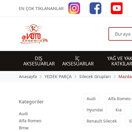
EN ÇOK TIKLANANLAR
DIŞ 
İÇ 
YAĞ VE YAK
AKSESUARLAR
AKSESUARLAR
KATKILAR
Anasayfa
YEDEK PARÇA
Silecek Grupları
Mazda
Audi
Alfa Romeo
Kategoriler
Hyundai
Kia
Audi
Alfa Romeo
Renault Silecek
S
Bmw