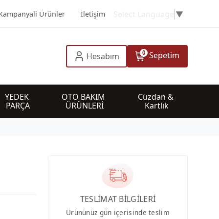
Select Language
▼
Kampanyali Ürünler
İletişim
0
Sepetim
Hesabım
YEDEK 
OTO BAKIM 
Cüzdan & 
PARÇA
ÜRÜNLERİ
Kartlık
TESLİMAT BİLGİLERİ
Ürününüz gün içerisinde teslim