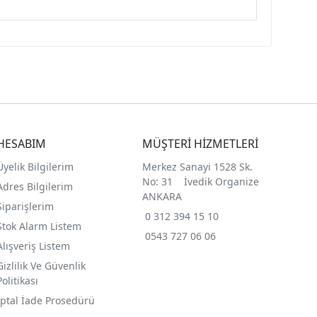
HESABIM
MÜŞTERİ HİZMETLERİ
Üyelik Bilgilerim
Merkez Sanayi 1528 Sk.
No: 31 İvedik Organize
Adres Bilgilerim
ANKARA
Siparişlerim
0 312 394 15 10
Stok Alarm Listem
0543 727 06 06
Alışveriş Listem
Gizlilik Ve Güvenlik
Politikası
İptal İade Prosedürü