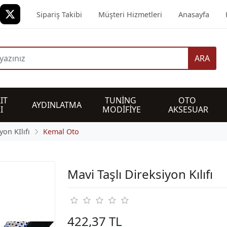
Sipariş Takibi
Müşteri Hizmetleri
Anasayfa
ARA
IT 
TUNİNG 
OTO 
AYDINLATMA
I
MODİFİYE
AKSESUAR
yon KIlıfı
Kemal Oto
Mavi Taşlı Direksiyon Kılıfı
422,37 TL