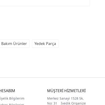
 Bakım Ürünler
Yedek Parça
HESABIM
MÜŞTERİ HİZMETLERİ
Üyelik Bilgilerim
Merkez Sanayi 1528 Sk.
No: 31 İvedik Organize
Adres Bilgilerim