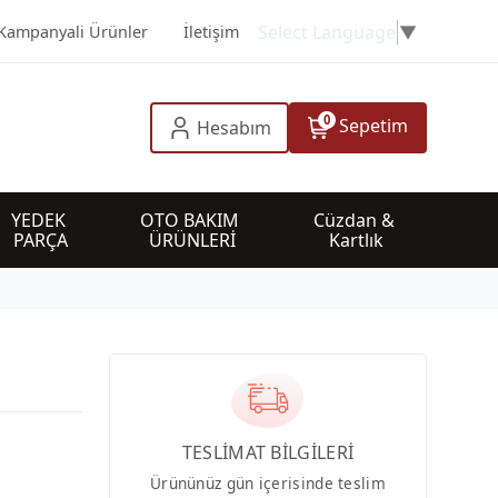
Select Language
▼
Kampanyali Ürünler
İletişim
0
Sepetim
Hesabım
YEDEK 
OTO BAKIM 
Cüzdan & 
PARÇA
ÜRÜNLERİ
Kartlık
TESLİMAT BİLGİLERİ
Ürününüz gün içerisinde teslim