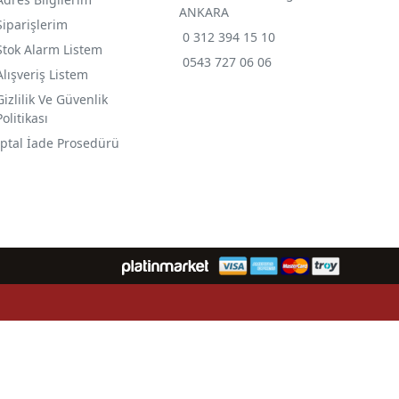
ANKARA
Siparişlerim
0 312 394 15 10
Stok Alarm Listem
0543 727 06 06
Alışveriş Listem
Gizlilik Ve Güvenlik
Politikası
İptal İade Prosedürü