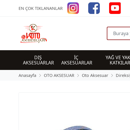
EN ÇOK TIKLANANLAR
DIŞ 
İÇ 
YAĞ VE YAK
AKSESUARLAR
AKSESUARLAR
KATKILAR
Anasayfa
OTO AKSESUAR
Oto Aksesuar
Direksi