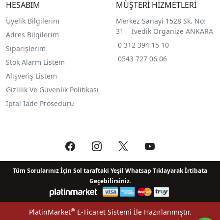
HESABIM
MÜŞTERİ HİZMETLERİ
Üyelik Bilgilerim
Merkez Sanayi 1528 Sk. No:
31 İvedik Organize ANKARA
Adres Bilgilerim
0 312 394 15 10
Siparişlerim
0543 727 06 06
Stok Alarm Listem
Alışveriş Listem
Gizlilik Ve Güvenlik Politikası
İptal İade Prosedürü
Tüm Sorularınız İçin Sol taraftaki Yeşil Whatsap Tıklayarak İrtibata
Geçebilirsiniz.
®
PlatinMarket
E-Ticaret Sistemi
İle Hazırlanmıştır.