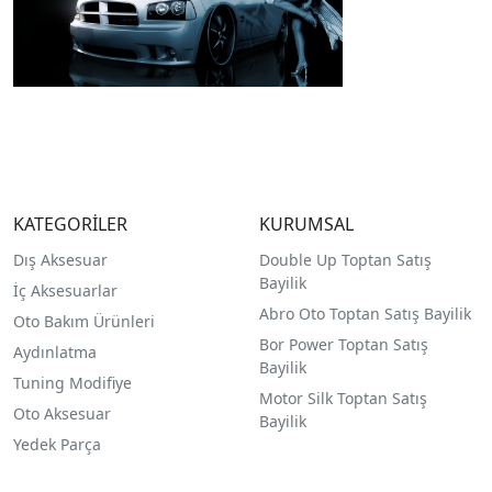
KATEGORİLER
KURUMSAL
Dış Aksesuar
Double Up Toptan Satış
Bayilik
İç Aksesuarlar
Abro Oto Toptan Satış Bayilik
Oto Bakım Ürünleri
Bor Power Toptan Satış
Aydınlatma
Bayilik
Tuning Modifiye
Motor Silk Toptan Satış
Oto Aksesuar
Bayilik
Yedek Parça