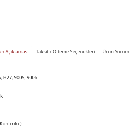
ün Açıklaması
Taksit / Ödeme Seçenekleri
Ürün Yoruml
, H27, 9005, 9006
ık
k Kontrolü )