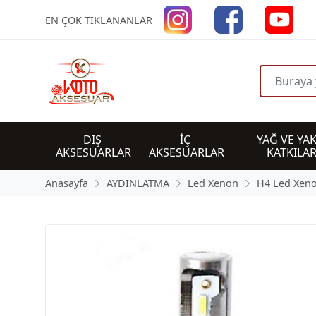
EN ÇOK TIKLANANLAR
DIŞ 
İÇ 
YAĞ VE YAK
AKSESUARLAR
AKSESUARLAR
KATKILAR
Anasayfa
AYDINLATMA
Led Xenon
H4 Led Xen