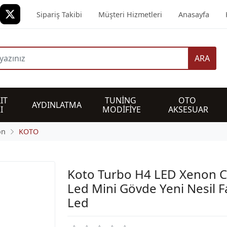
Sipariş Takibi
Müşteri Hizmetleri
Anasayfa
ARA
IT 
TUNİNG 
OTO 
AYDINLATMA
I
MODİFİYE
AKSESUAR
on
KOTO
Koto Turbo H4 LED Xenon 
Led Mini Gövde Yeni Nesil F
Led