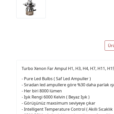
Ür
Turbo Xenon Far Ampul H1, H3, H4, H7, H11, H15
- Pure Led Bulbs ( Saf Led Ampuller )
- Sıradan led ampullere göre %30 daha parlak ış
- Her biri 8000 lümen
- Işık Rengi 6000 Kelvin ( Beyaz Işık )
- Görüşünüz maxsimum seviyeye çıkar
- Intelligent Temperature Control ( Akıllı Sıcaklı