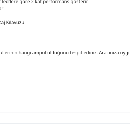
 led'lere göre 2 kat performans gösterir
ar
taj Kılavuzu
ullerinin hangi ampul olduğunu tespit ediniz. Aracınıza uy