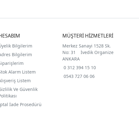
HESABIM
MÜŞTERİ HİZMETLERİ
Üyelik Bilgilerim
Merkez Sanayi 1528 Sk.
No: 31 İvedik Organize
Adres Bilgilerim
ANKARA
Siparişlerim
0 312 394 15 10
Stok Alarm Listem
0543 727 06 06
Alışveriş Listem
Gizlilik Ve Güvenlik
Politikası
İptal İade Prosedürü