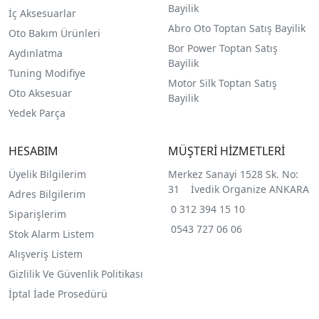
Bayilik
İç Aksesuarlar
Abro Oto Toptan Satış Bayilik
Oto Bakım Ürünleri
Bor Power Toptan Satış
Aydınlatma
Bayilik
Tuning Modifiye
Motor Silk Toptan Satış
Oto Aksesuar
Bayilik
Yedek Parça
HESABIM
MÜŞTERİ HİZMETLERİ
Üyelik Bilgilerim
Merkez Sanayi 1528 Sk. No:
31 İvedik Organize ANKARA
Adres Bilgilerim
0 312 394 15 10
Siparişlerim
0543 727 06 06
Stok Alarm Listem
Alışveriş Listem
Gizlilik Ve Güvenlik Politikası
İptal İade Prosedürü