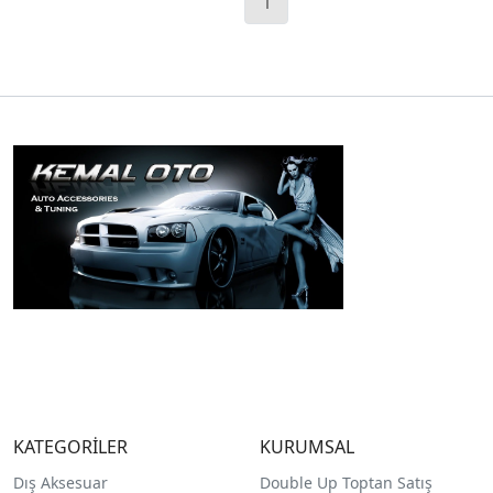
1
KATEGORİLER
KURUMSAL
Dış Aksesuar
Double Up Toptan Satış