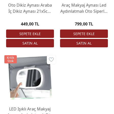
Oto Dikiz Aynası Araba
Araç Makyaj Aynası Led
İç Dikiz Aynası 21x5cm
Aydınlatmalı Oto Siperlik
Yapıştırma Metal Ayaklı
Ayna Oto Makyaj Aynası
Beyaz
449,00 TL
799,00 TL
Kritik
Stok
LED Işıklı Araç Makyaj