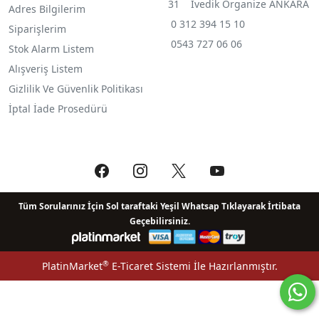
31 İvedik Organize ANKARA
Adres Bilgilerim
0 312 394 15 10
Siparişlerim
0543 727 06 06
Stok Alarm Listem
Alışveriş Listem
Gizlilik Ve Güvenlik Politikası
İptal İade Prosedürü
Tüm Sorularınız İçin Sol taraftaki Yeşil Whatsap Tıklayarak İrtibata
Geçebilirsiniz.
®
PlatinMarket
E-Ticaret Sistemi
İle Hazırlanmıştır.