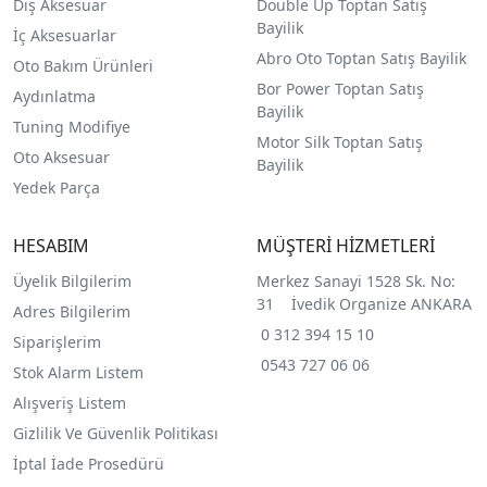
Dış Aksesuar
Double Up Toptan Satış
Bayilik
İç Aksesuarlar
Abro Oto Toptan Satış Bayilik
Oto Bakım Ürünleri
Bor Power Toptan Satış
Aydınlatma
Bayilik
Tuning Modifiye
Motor Silk Toptan Satış
Oto Aksesuar
Bayilik
Yedek Parça
HESABIM
MÜŞTERİ HİZMETLERİ
Üyelik Bilgilerim
Merkez Sanayi 1528 Sk. No:
31 İvedik Organize ANKARA
Adres Bilgilerim
0 312 394 15 10
Siparişlerim
0543 727 06 06
Stok Alarm Listem
Alışveriş Listem
Gizlilik Ve Güvenlik Politikası
İptal İade Prosedürü