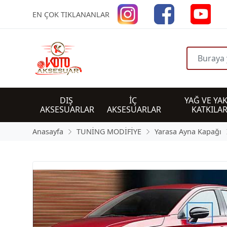
EN ÇOK TIKLANANLAR
DIŞ 
İÇ 
YAĞ VE YAK
AKSESUARLAR
AKSESUARLAR
KATKILAR
Anasayfa
TUNİNG MODİFİYE
Yarasa Ayna Kapağı