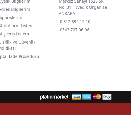
Üyelik Bilgilerim
Merkez Sanayi 1528 Sk.
No: 31 İvedik Organize
Adres Bilgilerim
ANKARA
Siparişlerim
0 312 394 15 10
Stok Alarm Listem
0543 727 06 06
Alışveriş Listem
Gizlilik Ve Güvenlik
Politikası
İptal İade Prosedürü