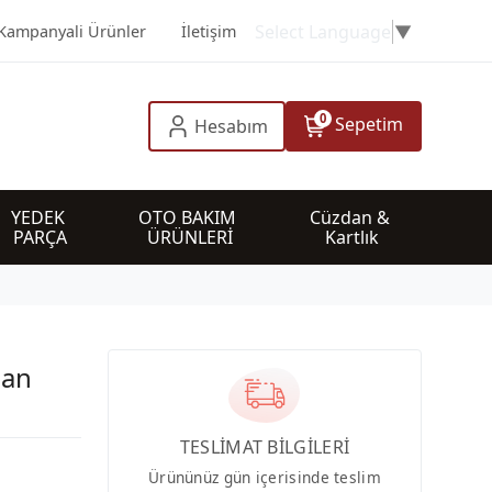
Select Language
▼
Kampanyali Ürünler
İletişim
0
Sepetim
Hesabım
YEDEK 
OTO BAKIM 
Cüzdan & 
PARÇA
ÜRÜNLERİ
Kartlık
man
TESLİMAT BİLGİLERİ
Ürününüz gün içerisinde teslim