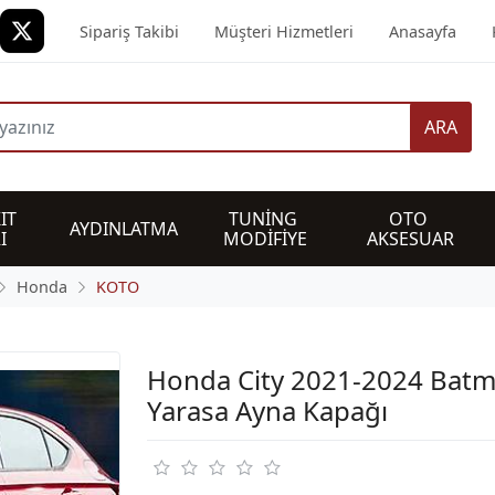
Sipariş Takibi
Müşteri Hizmetleri
Anasayfa
ARA
IT 
TUNİNG 
OTO 
AYDINLATMA
I
MODİFİYE
AKSESUAR
Honda
KOTO
Honda City 2021-2024 Bat
Yarasa Ayna Kapağı