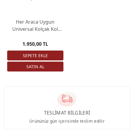
Her Araca Uygun
Universal Kolçak Kol
Dayama Çift Kapaklı
Siyah 3 USB li
1.950,00 TL
TESLİMAT BİLGİLERİ
Ürününüz gün içerisinde teslim edilir