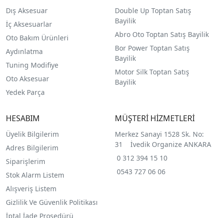
Dış Aksesuar
Double Up Toptan Satış
Bayilik
İç Aksesuarlar
Abro Oto Toptan Satış Bayilik
Oto Bakım Ürünleri
Bor Power Toptan Satış
Aydınlatma
Bayilik
Tuning Modifiye
Motor Silk Toptan Satış
Oto Aksesuar
Bayilik
Yedek Parça
HESABIM
MÜŞTERİ HİZMETLERİ
Üyelik Bilgilerim
Merkez Sanayi 1528 Sk. No:
31 İvedik Organize ANKARA
Adres Bilgilerim
0 312 394 15 10
Siparişlerim
0543 727 06 06
Stok Alarm Listem
Alışveriş Listem
Gizlilik Ve Güvenlik Politikası
İptal İade Prosedürü