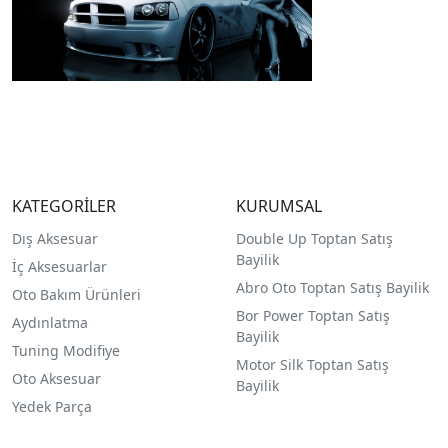
KATEGORİLER
KURUMSAL
Dış Aksesuar
Double Up Toptan Satış
Bayilik
İç Aksesuarlar
Abro Oto Toptan Satış Bayilik
Oto Bakım Ürünleri
Bor Power Toptan Satış
Aydınlatma
Bayilik
Tuning Modifiye
Motor Silk Toptan Satış
Oto Aksesuar
Bayilik
Yedek Parça