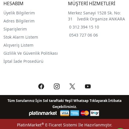
HESABIM
MÜŞTERİ HİZMETLERİ
Üyelik Bilgilerim
Merkez Sanayi 1528 Sk. No:
31 İvedik Organize ANKARA
Adres Bilgilerim
0 312 394 15 10
Siparişlerim
0543 727 06 06
Stok Alarm Listem
Alışveriş Listem
Gizlilik Ve Güvenlik Politikası
İptal İade Prosedürü
Tüm Sorularınız İçin Sol taraftaki Yeşil Whatsap Tıklayarak İrtibata
Geçebilirsiniz.
®
PlatinMarket
E-Ticaret Sistemi
İle Hazırlanmıştır.