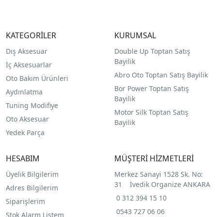
KATEGORİLER
KURUMSAL
Dış Aksesuar
Double Up Toptan Satış
Bayilik
İç Aksesuarlar
Abro Oto Toptan Satış Bayilik
Oto Bakım Ürünleri
Bor Power Toptan Satış
Aydınlatma
Bayilik
Tuning Modifiye
Motor Silk Toptan Satış
Oto Aksesuar
Bayilik
Yedek Parça
HESABIM
MÜŞTERİ HİZMETLERİ
Üyelik Bilgilerim
Merkez Sanayi 1528 Sk. No:
31 İvedik Organize ANKARA
Adres Bilgilerim
0 312 394 15 10
Siparişlerim
0543 727 06 06
Stok Alarm Listem