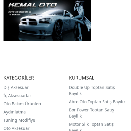
KATEGORİLER
KURUMSAL
Dış Aksesuar
Double Up Toptan Satış
Bayilik
İç Aksesuarlar
Abro Oto Toptan Satış Bayilik
Oto Bakım Ürünleri
Bor Power Toptan Satış
Aydınlatma
Bayilik
Tuning Modifiye
Motor Silk Toptan Satış
Oto Aksesuar
Bayilik