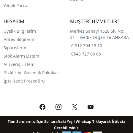
Yedek Parça
HESABIM
MÜŞTERİ HİZMETLERİ
Üyelik Bilgilerim
Merkez Sanayi 1528 Sk. No:
31 İvedik Organize ANKARA
Adres Bilgilerim
0 312 394 15 10
Siparişlerim
0543 727 06 06
Stok Alarm Listem
Alışveriş Listem
Gizlilik Ve Güvenlik Politikası
İptal İade Prosedürü
Tüm Sorularınız İçin Sol taraftaki Yeşil Whatsap Tıklayarak İrtibata
Geçebilirsiniz.