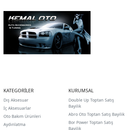
KATEGORİLER
KURUMSAL
Dış Aksesuar
Double Up Toptan Satış
Bayilik
İç Aksesuarlar
Abro Oto Toptan Satış Bayilik
Oto Bakım Ürünleri
Bor Power Toptan Satış
Aydınlatma
Bayilik