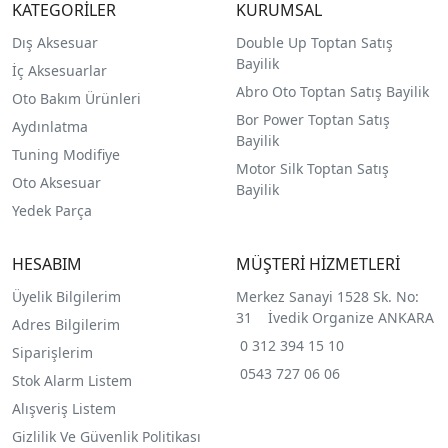
KATEGORİLER
KURUMSAL
Dış Aksesuar
Double Up Toptan Satış
Bayilik
İç Aksesuarlar
Abro Oto Toptan Satış Bayilik
Oto Bakım Ürünleri
Bor Power Toptan Satış
Aydınlatma
Bayilik
Tuning Modifiye
Motor Silk Toptan Satış
Oto Aksesuar
Bayilik
Yedek Parça
HESABIM
MÜŞTERİ HİZMETLERİ
Üyelik Bilgilerim
Merkez Sanayi 1528 Sk. No:
31 İvedik Organize ANKARA
Adres Bilgilerim
0 312 394 15 10
Siparişlerim
0543 727 06 06
Stok Alarm Listem
Alışveriş Listem
Gizlilik Ve Güvenlik Politikası