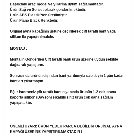
Başlıktaki araç model ve yıllarına uyum sağlamaktadır.
Ürün Sağ ve Sol set olarak gönderilmektedir.
Ürün ABS Plastik?ten üretilmiştir.
Ürün Piano Black Renktedir.
Orijinal ayna kapağının üstüne geçirilerek çift taraflı bant yada
silikon ile yapıştırılmalıdır.
MONTAJ :
Montajın Gönderilen Çift taraflı bantı ürün üzerine uygun şekilde
dağıtarak yapıştırın.
Sonrasında ürünün dışından bant yardımıyla sabitleyin 1 gün kadar
bantları çıkarmayın.
Eğer isterseniz çift taraflı bantın yanında ürünün 1-2 noktasına
kaporta silikon (Dayson) sıkabilirsiniz ürün çok daha sağlam
yapışacaktır.
ÖNEMLİ UYARI: ÜRÜN YEDEK PARÇA DEĞİLDİR ORJİNAL AYNA
KAPAĞI ÜZERİNE YAPIŞTIRILMAKTADIR !