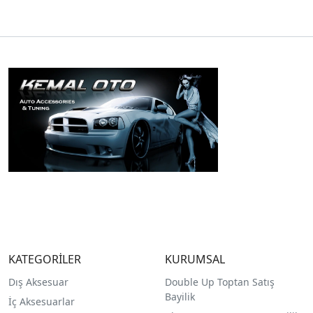
KATEGORİLER
KURUMSAL
Dış Aksesuar
Double Up Toptan Satış
Bayilik
İç Aksesuarlar