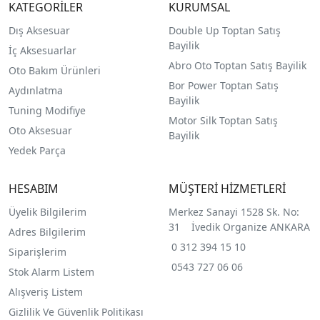
KATEGORİLER
KURUMSAL
Dış Aksesuar
Double Up Toptan Satış
Bayilik
İç Aksesuarlar
Abro Oto Toptan Satış Bayilik
Oto Bakım Ürünleri
Bor Power Toptan Satış
Aydınlatma
Bayilik
Tuning Modifiye
Motor Silk Toptan Satış
Oto Aksesuar
Bayilik
Yedek Parça
HESABIM
MÜŞTERİ HİZMETLERİ
Üyelik Bilgilerim
Merkez Sanayi 1528 Sk. No:
31 İvedik Organize ANKARA
Adres Bilgilerim
0 312 394 15 10
Siparişlerim
0543 727 06 06
Stok Alarm Listem
Alışveriş Listem
Gizlilik Ve Güvenlik Politikası