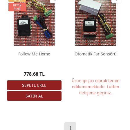
Kritik
Stok
Follow Me Home
Otomatik Far Sensörü
778,68 TL
Ürün geçici olarak temin
edilememektedir. Lütfen
iletişime geçiniz.
1