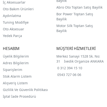
Bayilik
İç Aksesuarlar
Abro Oto Toptan Satış Bayilik
Oto Bakım Ürünleri
Bor Power Toptan Satış
Aydınlatma
Bayilik
Tuning Modifiye
Motor Silk Toptan Satış
Oto Aksesuar
Bayilik
Yedek Parça
HESABIM
MÜŞTERİ HİZMETLERİ
Üyelik Bilgilerim
Merkez Sanayi 1528 Sk. No:
31 İvedik Organize ANKARA
Adres Bilgilerim
0 312 394 15 10
Siparişlerim
0543 727 06 06
Stok Alarm Listem
Alışveriş Listem
Gizlilik Ve Güvenlik Politikası
İptal İade Prosedürü