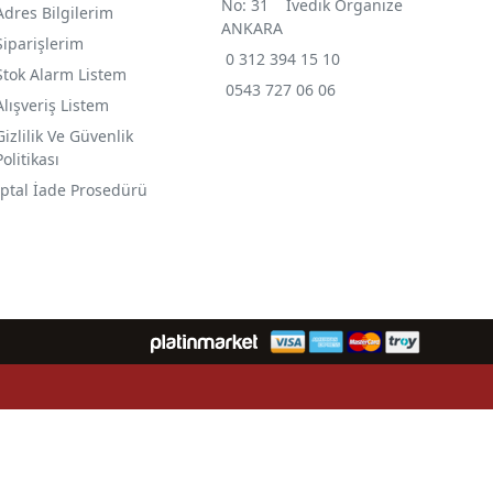
No: 31 İvedik Organize
Adres Bilgilerim
ANKARA
Siparişlerim
0 312 394 15 10
Stok Alarm Listem
0543 727 06 06
Alışveriş Listem
Gizlilik Ve Güvenlik
Politikası
İptal İade Prosedürü