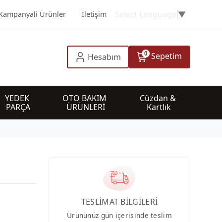
Select Language
▼
Kampanyali Ürünler
İletişim
0
Sepetim
Hesabım
YEDEK 
OTO BAKIM 
Cüzdan & 
PARÇA
ÜRÜNLERİ
Kartlık
TESLİMAT BİLGİLERİ
Ürününüz gün içerisinde teslim