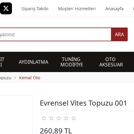
Sipariş Takibi
Müşteri Hizmetleri
Anasayfa
ARA
IT 
TUNİNG 
OTO 
AYDINLATMA
I
MODİFİYE
AKSESUAR
Topuzu
Kemal Oto
Evrensel Vites Topuzu 001
260,89 TL