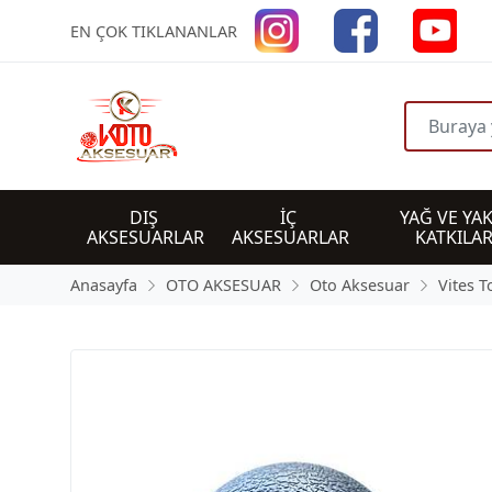
EN ÇOK TIKLANANLAR
DIŞ 
İÇ 
YAĞ VE YAK
AKSESUARLAR
AKSESUARLAR
KATKILAR
Anasayfa
OTO AKSESUAR
Oto Aksesuar
Vites 