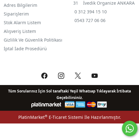
31 İvedik Organize ANKARA
Adres Bilgilerim
0 312 394 15 10
Siparişlerim
0543 727 06 06
Stok Alarm Listem
Alışveriş Listem
Gizlilik Ve Güvenlik Politikası
İptal İade Prosedürü
Tüm Sorularınız İçin Sol taraftaki Yeşil Whatsap Tıklayarak İrtibata
Geçebilirsiniz.
®
PlatinMarket
E-Ticaret Sistemi
İle Hazırlanmıştır.