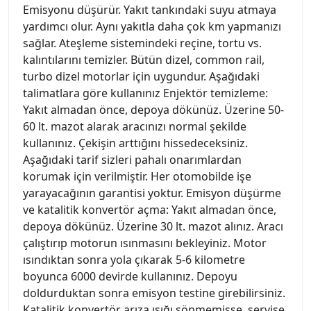
Emisyonu düşürür. Yakıt tankındaki suyu atmaya
yardımcı olur. Aynı yakıtla daha çok km yapmanızı
sağlar. Ateşleme sistemindeki reçine, tortu vs.
kalıntılarını temizler. Bütün dizel, common rail,
turbo dizel motorlar için uygundur. Aşağıdaki
talimatlara göre kullanınız Enjektör temizleme:
Yakıt almadan önce, depoya dökünüz. Üzerine 50-
60 lt. mazot alarak aracınızı normal şekilde
kullanınız. Çekişin arttığını hissedeceksiniz.
Aşağıdaki tarif sizleri pahalı onarımlardan
korumak için verilmiştir. Her otomobilde işe
yarayacağının garantisi yoktur. Emisyon düşürme
ve katalitik konvertör açma: Yakıt almadan önce,
depoya dökünüz. Üzerine 30 lt. mazot alınız. Aracı
çalıştırıp motorun ısınmasını bekleyiniz. Motor
ısındıktan sonra yola çıkarak 5-6 kilometre
boyunca 6000 devirde kullanınız. Depoyu
doldurduktan sonra emisyon testine girebilirsiniz.
Katalitik konvertör arıza ışığı sönmemişse, servise